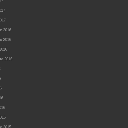
17
2017
2017
e 2016
e 2016
2016
re 2016
6
6
16
16
2016
2016
e 2015