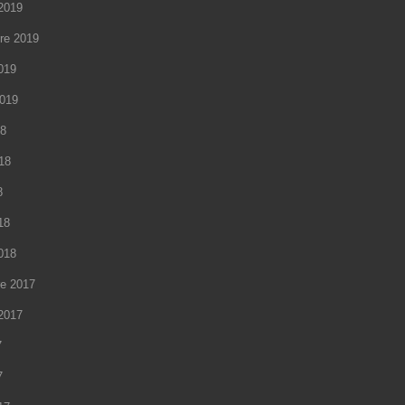
2019
re 2019
2019
2019
18
018
8
18
2018
e 2017
2017
7
7