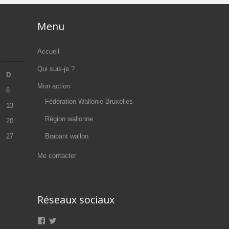
Menu
Accueil
Qui suis-je ?
D
Mon action
6
Fédération Wallonie-Bruxelles
13
Région wallonne
20
27
Brabant wallon
Me contacter
Réseaux sociaux
Voir
Voir
le
le