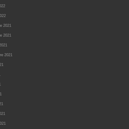
2022
2022
e 2021
e 2021
2021
re 2021
021
1
1
21
21
2021
2021