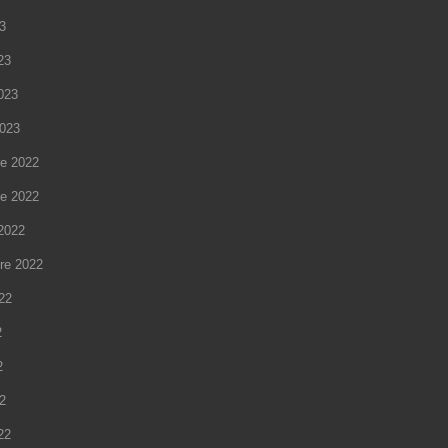
23
23
2023
2023
e 2022
e 2022
2022
re 2022
022
2
2
22
22