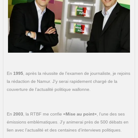
En
1995
, après la réussite de l’examen de journaliste, je rejoins
la rédaction de Namur. J’y serai rapidement chargé de la
couverture de l’actualité politique wallonne.
En
2003
, la RTBF me confie
«Mise au point»
, l’une des ses
émissions emblématiques. J’y animerai près de 500 débats en
lien avec l’actualité et des centaines d’interviews politiques.