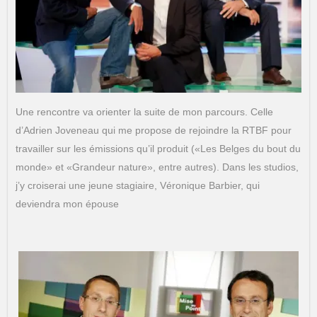
Une rencontre va orienter la suite de mon parcours. Celle
d’Adrien Joveneau qui me propose de rejoindre la RTBF pour
travailler sur les émissions qu’il produit («Les Belges du bout du
monde» et «Grandeur nature», entre autres). Dans les studios,
j’y croiserai une jeune stagiaire, Véronique Barbier, qui
deviendra mon épouse