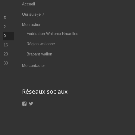
Accueil
Qui suis-je ?
D
Mon action
2
Fédération Wallonie-Bruxelles
9
Région wallonne
16
23
Brabant wallon
30
Me contacter
Réseaux sociaux
Voir
Voir
le
le
profil
profil
de
de
Olivier.Maroy.MR
@oliviermaroy
sur
sur
Facebook
Twitter