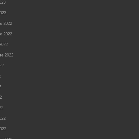
)
e
2023
)
2023
e 2022
e 2022
2022
re 2022
022
2
2
22
22
2022
2022