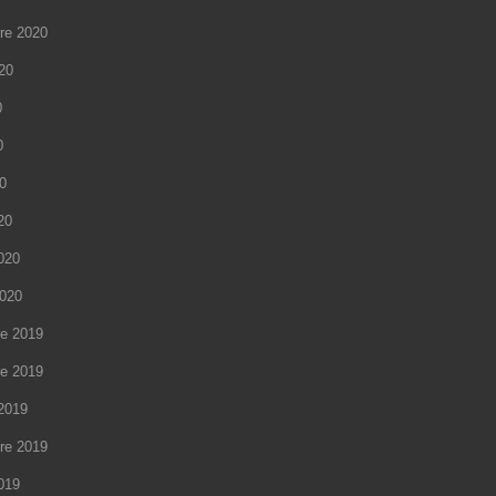
re 2020
020
0
0
20
20
2020
2020
e 2019
e 2019
2019
re 2019
2019