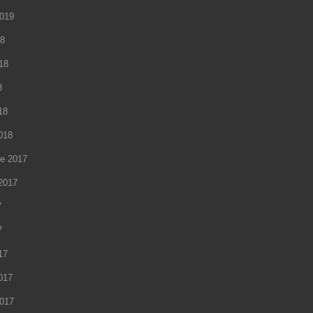
2019
18
018
8
18
2018
e 2017
2017
7
7
17
2017
2017