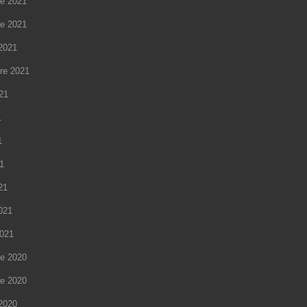
e 2021
e 2021
2021
re 2021
021
1
1
21
21
2021
2021
e 2020
e 2020
2020