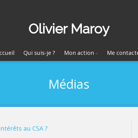
Olivier Maroy
ccueil
Qui suis-je ?
Mon action
Me contact
Médias
’intérêts au CSA ?