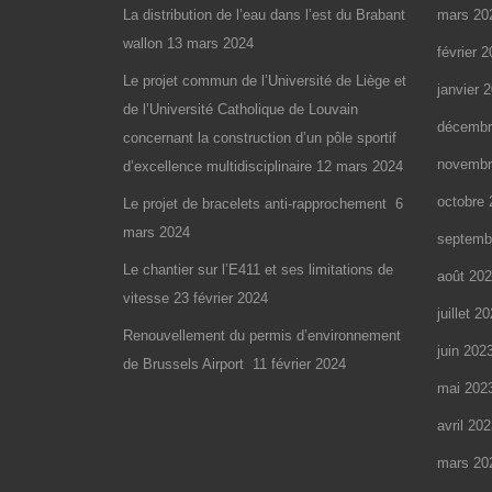
r
r
r
v
u
u
La distribution de l’eau dans l’est du Brabant
mars 20
T
F
L
e
v
v
w
a
i
l
e
e
wallon
13 mars 2024
i
c
n
l
l
l
février 
t
e
k
e
l
l
t
b
e
f
e
e
Le projet commun de l’Université de Liège et
e
o
d
janvier 
e
f
f
r
o
I
n
e
e
de l’Université Catholique de Louvain
(
k
n
ê
n
n
o
(
(
décembr
t
ê
ê
concernant la construction d’un pôle sportif
u
o
o
r
t
t
v
u
u
e
r
r
novembr
r
v
v
d’excellence multidisciplinaire
12 mars 2024
)
e
e
e
r
r
)
)
d
e
e
octobre 
Le projet de bracelets anti-rapprochement
6
a
d
d
n
a
a
s
n
n
mars 2024
septemb
u
s
s
n
u
u
Le chantier sur l’E411 et ses limitations de
e
n
n
août 20
n
e
e
o
n
n
vitesse
23 février 2024
u
o
o
juillet 2
v
u
u
Renouvellement du permis d’environnement
e
v
v
l
e
e
juin 202
l
l
l
de Brussels Airport
11 février 2024
e
l
l
mai 202
f
e
e
e
f
f
n
e
e
avril 20
ê
n
n
t
ê
ê
r
t
t
mars 20
e
r
r
)
e
e