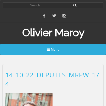
Olivier Maroy
Menu
14_10_22_DEPUTES_MRPW_17
4