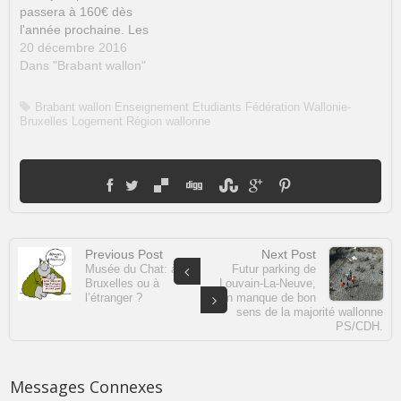
r
v
v
v
u
o
e
r
r
r
v
u
passera à 160€ dès
d
e
e
e
r
v
l'année prochaine. Les
a
d
d
d
e
e
n
a
a
a
d
l
associations d'étudiants
20 décembre 2016
s
n
n
n
a
l
u
s
s
s
n
e
s'indignent à juste titre.
Dans "Brabant wallon"
n
u
u
u
s
f
Cette décision du conseil
e
n
n
n
u
e
n
e
e
e
n
n
communal intervient suite
Brabant wallon
Enseignement
Etudiants
Fédération Wallonie-
o
n
n
n
e
ê
u
o
o
o
n
t
à une demande d'aide au
Bruxelles
Logement
Région wallonne
v
u
u
u
o
r
Gouvernement wallon (PS-
e
v
v
v
u
e
l
e
e
e
v
)
CDH) via le Fonds des
l
l
l
l
e
e
l
l
l
l
communes. Demande
f
e
e
e
l
restée lettre morte...
e
f
f
f
e
n
e
e
e
f
Retrouvez…
ê
n
n
n
e
t
ê
ê
ê
n
r
t
t
t
ê
e
r
r
r
t
Previous Post
Next Post
)
e
e
e
r
)
)
)
e
Musée du Chat: à
Futur parking de
)
Bruxelles ou à
Louvain-La-Neuve,
l’étranger ?
un manque de bon
sens de la majorité wallonne
PS/CDH.
Messages Connexes