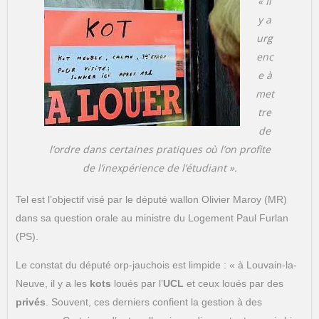
« Il
y a
urg
enc
e à
met
tre
de
l’ordre dans certaines pratiques où l’on profite
de l’inexpérience de l’étudiant ».
Tel est l’objectif visé par le député wallon Olivier Maroy (MR)
dans sa question orale au ministre du Logement Paul Furlan
(PS).
Le constat du député orp-jauchois est limpide : « à Louvain-la-
Neuve, il y a les
kots
loués par l’
UCL
et ceux loués par des
privés
. Souvent, ces derniers confient la gestion à des