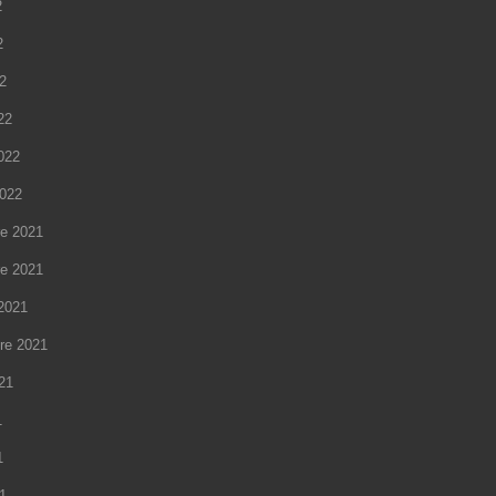
2
2
22
22
2022
2022
e 2021
e 2021
2021
re 2021
021
1
1
21