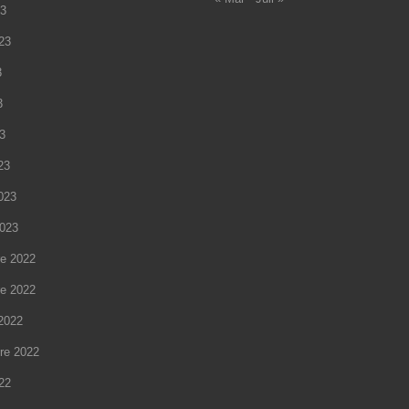
23
023
3
3
23
23
2023
2023
e 2022
e 2022
2022
re 2022
022