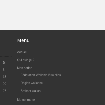
Menu
Accueil
Qui suis-je ?
D
Mon action
6
Fédération Wallonie-Bruxelles
13
Région wallonne
20
27
Brabant wallon
Me contacter