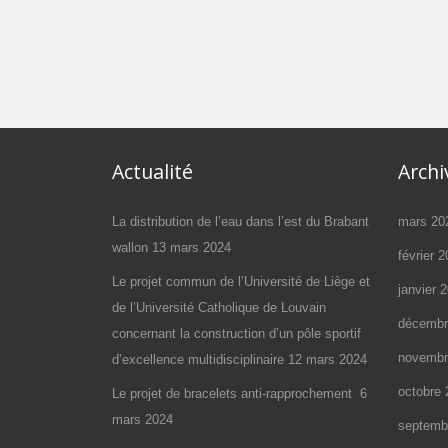
Actualité
Archi
La distribution de l’eau dans l’est du Brabant
mars 20
wallon
13 mars 2024
février 
Le projet commun de l’Université de Liège et
janvier 
de l’Université Catholique de Louvain
décembr
concernant la construction d’un pôle sportif
novembr
d’excellence multidisciplinaire
12 mars 2024
octobre 
Le projet de bracelets anti-rapprochement
6
mars 2024
septemb