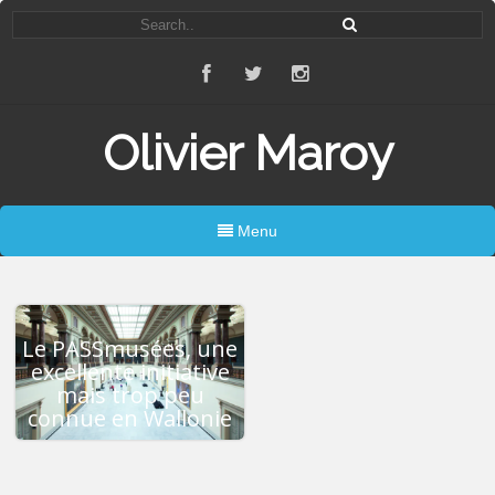
Olivier Maroy
Menu
Le PASSmusées, une
excellente initiative
mais trop peu
connue en Wallonie