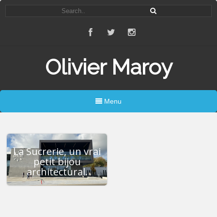
Olivier Maroy
Menu
La Sucrerie, un vrai
petit bijou
architectural.