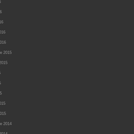
6
16
16
2016
2016
e 2015
2015
5
5
15
2015
2015
e 2014
2014