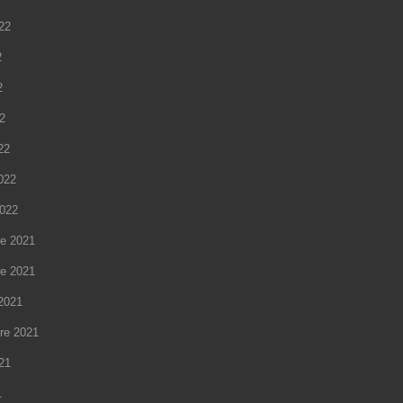
022
2
2
22
22
2022
2022
e 2021
e 2021
2021
re 2021
021
1