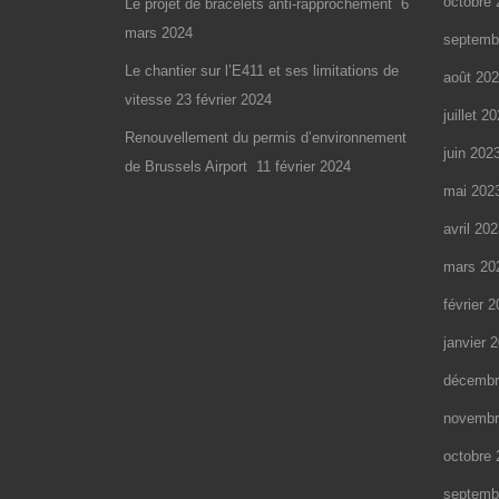
octobre 
Le projet de bracelets anti-rapprochement
6
mars 2024
septemb
Le chantier sur l’E411 et ses limitations de
août 20
vitesse
23 février 2024
juillet 2
Renouvellement du permis d’environnement
juin 202
de Brussels Airport
11 février 2024
mai 202
avril 20
mars 20
février 
janvier 
décembr
novembr
octobre 
septemb