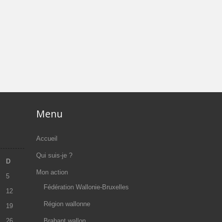
Menu
Accueil
Qui suis-je ?
D
Mon action
5
Fédération Wallonie-Bruxelles
12
Région wallonne
19
26
Brabant wallon