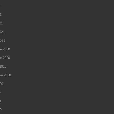
1
21
21
2021
2021
e 2020
e 2020
2020
re 2020
020
0
0
20