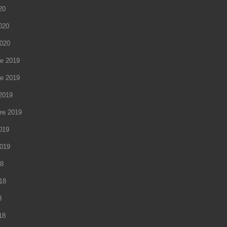
20
2020
2020
e 2019
e 2019
2019
re 2019
2019
2019
18
018
8
18