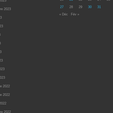
2023
27
28
29
30
31
re 2023
« Déc
Fév »
23
023
3
3
23
23
2023
2023
e 2022
e 2022
2022
re 2022