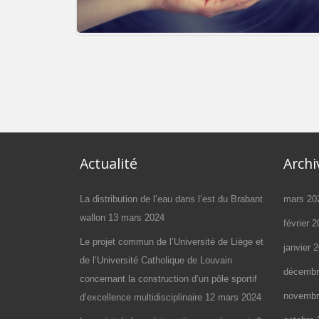
Audiovisuel : l’accessibilité pour tou
Actualité
Archi
La distribution de l’eau dans l’est du Brabant
mars 20
wallon
13 mars 2024
février 
Le projet commun de l’Université de Liège et
janvier 
de l’Université Catholique de Louvain
décembr
concernant la construction d’un pôle sportif
novembr
d’excellence multidisciplinaire
12 mars 2024