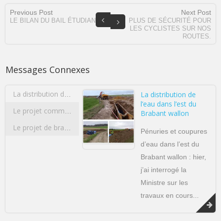
Previous Post
Next Post
LE BILAN DU BAIL ÉTUDIANT.
PLUS DE SÉCURITÉ POUR
LES CYCLISTES SUR NOS
ROUTES.
Messages Connexes
La distribution de
La distribution de l’eau dans l’est du Brabant wallon
l’eau dans l’est du
Le projet commun de l’Université de Liège et de l’Université Catholique de Louvain concernant la construction d’un pôle sportif d’excellence multidisciplinaire
Brabant wallon
Le projet de bracelets anti-rapprochement
Pénuries et coupures
d’eau dans l’est du
Brabant wallon : hier,
j’ai interrogé la
Ministre sur les
travaux en cours...