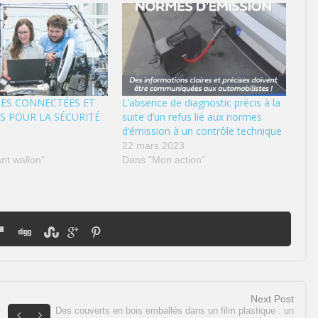
RES CONNECTÉES ET
L’absence de diagnostic précis à la
S POUR LA SÉCURITÉ
suite d’un refus lié aux normes
d’émission à un contrôle technique
0
22 mars 2023
nt wallon"
Dans "Mon action"
Next Post
Des couverts en bois emballés dans un film plastique : un