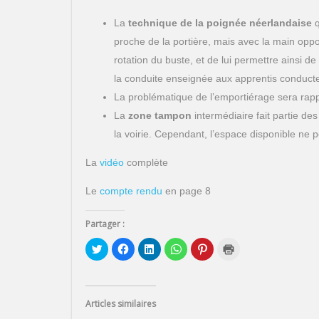
La
technique de la poignée néerlandaise
q
proche de la portière, mais avec la main oppo
rotation du buste, et de lui permettre ainsi de v
la conduite enseignée aux apprentis conduct
La problématique de l’emportiérage sera rappe
La
zone tampon
intermédiaire fait partie d
la voirie. Cependant, l’espace disponible ne
La
vidéo
complète
Le
compte rendu
en page 8
Partager :
C
C
C
C
C
C
l
l
l
l
l
l
i
i
i
i
i
i
q
q
q
q
q
q
u
u
u
u
u
u
e
e
e
e
e
e
z
z
z
z
z
r
Articles similaires
p
p
p
p
p
p
o
o
o
o
o
o