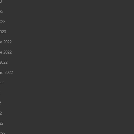
23
23
2023
2023
e 2022
e 2022
2022
re 2022
022
2
2
22
22
2022