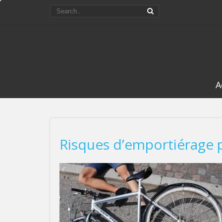
A
Risques d’emportiérage po