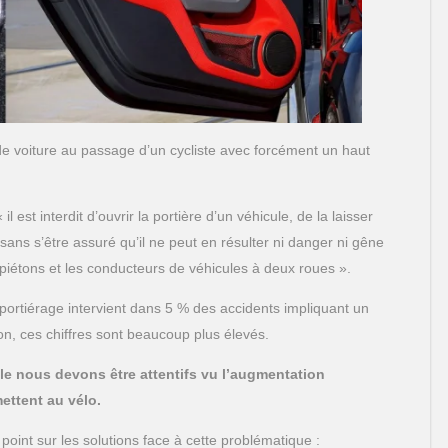
 de voiture au passage d’un cycliste avec forcément un haut
l est interdit d’ouvrir la portière d’un véhicule, de la laisser
ans s’être assuré qu’il ne peut en résulter ni danger ni gêne
s piétons et les conducteurs de véhicules à deux roues ».
ortiérage intervient dans 5 % des accidents impliquant un
on, ces chiffres sont beaucoup plus élevés.
le nous devons être attentifs vu l’augmentation
ttent au vélo.
point sur les solutions face à cette problématique :