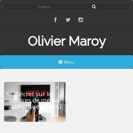
Olivier Maroy
Menu
Décret sur les
services de médias
audiovisuels (SMA)