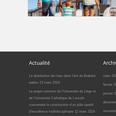
LES MODIFICATIONS CONCERNAN
LES CONDITIONS D’OCTROI DE
CRÉDITS SOCIAUX
Actualité
Archi
La distribution de l’eau dans l’est du Brabant
mars 20
wallon
13 mars 2024
février 
Le projet commun de l’Université de Liège et
janvier 
de l’Université Catholique de Louvain
décembr
concernant la construction d’un pôle sportif
novembr
d’excellence multidisciplinaire
12 mars 2024