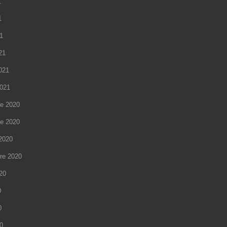
1
1
21
21
2021
2021
e 2020
e 2020
2020
re 2020
020
0
0
20