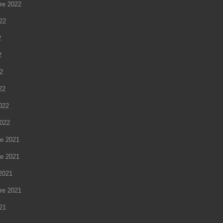
re 2022
022
2
2
22
22
2022
2022
e 2021
e 2021
2021
re 2021
021