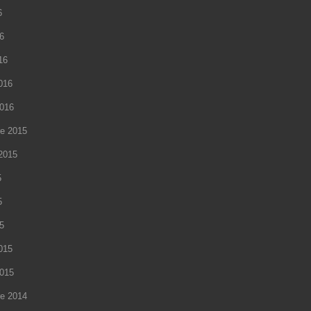
6
16
16
2016
2016
e 2015
2015
5
5
15
2015
2015
e 2014