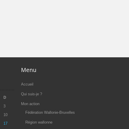
Menu
Accueil
Qui suis-je ?
D
Mon action
3
Fédération Wallonie-Bruxelles
10
Région wallonne
17