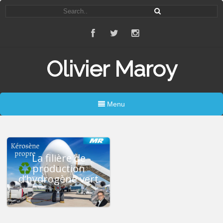
Olivier Maroy
Menu
La filière de
production
d’hydrogène vert