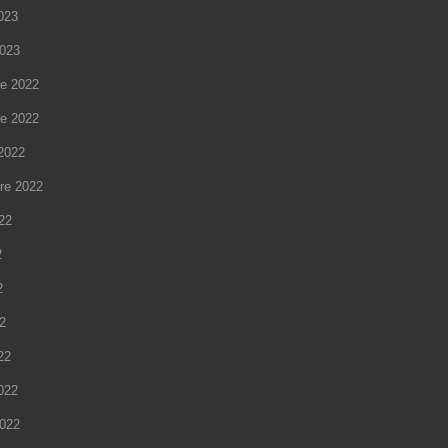
2023
2023
e 2022
e 2022
2022
re 2022
022
2
2
22
22
2022
2022