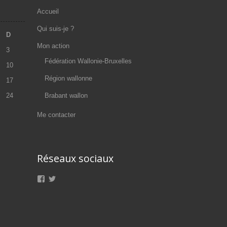
Accueil
Qui suis-je ?
D
Mon action
3
Fédération Wallonie-Bruxelles
10
Région wallonne
17
24
Brabant wallon
Me contacter
Réseaux sociaux
Voir
Voir
le
le
profil
profil
de
de
Olivier.Maroy.MR
@oliviermaroy
sur
sur