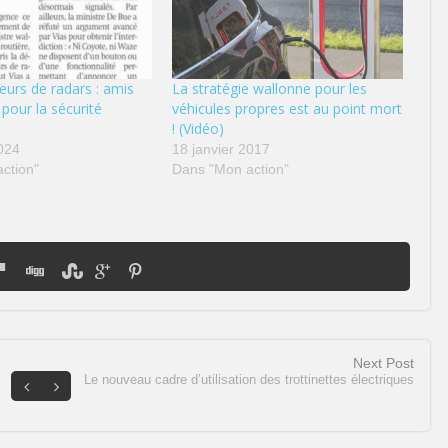
eurs de radars : amis
La stratégie wallonne pour les
pour la sécurité
véhicules propres est au point mort
! (Vidéo)
2024
18 janvier 2017
ction"
Dans "Mon action"
Next Post
Le nouveau cadre d’utilisation des trottinettes électriques