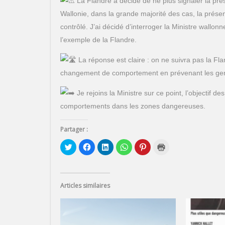
La Flandre a décidé de ne plus signaler la pré
Wallonie, dans la grande majorité des cas, la prése
contrôlé. J’ai décidé d’interroger la Ministre wallonn
l’exemple de la Flandre.
La réponse est claire : on ne suivra pas la Flan
changement de comportement en prévenant les gens 
Je rejoins la Ministre sur ce point, l’objectif de
comportements dans les zones dangereuses.
Partager :
C
C
C
C
C
C
l
l
l
l
l
l
i
i
i
i
i
i
q
q
q
q
q
q
u
u
u
u
u
u
e
e
e
e
e
e
z
z
z
z
z
r
Articles similaires
p
p
p
p
p
p
o
o
o
o
o
o
u
u
u
u
u
u
r
r
r
r
r
r
p
p
p
p
p
i
a
a
a
a
a
m
r
r
r
r
r
p