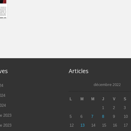
tes
ves
Articles
décembre 2022
24
2024
L
M
M
J
V
S
2024
1
2
3
e 2023
5
6
7
8
9
10
e 2023
12
13
14
15
16
17