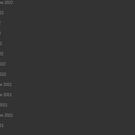
re 2022
022
2
2
22
22
2022
2022
e 2021
e 2021
2021
re 2021
021