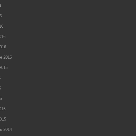
6
16
16
2016
2016
e 2015
2015
5
5
15
2015
2015
e 2014