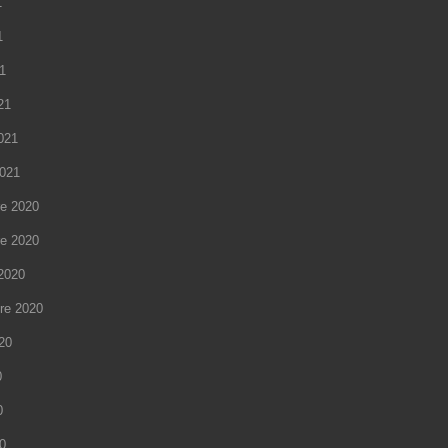
1
1
21
21
2021
2021
e 2020
e 2020
2020
re 2020
020
0
0
20