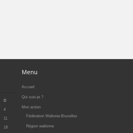
Menu
Accueil
Qui suis-je ?
D
Mon action
4
Fédération Wallonie-Bruxelles
11
Région wallonne
18