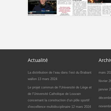
Les agressions envers les journalis
Actualité
Archi
La distribution de l’eau dans l’est du Brabant
mars 20
wallon
13 mars 2024
février 
Le projet commun de l’Université de Liège et
janvier 
de l’Université Catholique de Louvain
décembr
concernant la construction d’un pôle sportif
novembr
d’excellence multidisciplinaire
12 mars 2024