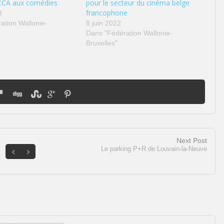
 CCA aux comédies
pour le secteur du cinéma belge
francophone
3
ation Wallonie-
8 juin 2022
Dans "Fédération Wallonie-
Bruxelles"
Next Post
Le parking P+R de Louvain-la-Neuve