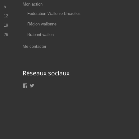
Mon action
5
Fédération Wallonie-Bruxelles
12
Région wallonne
19
26
Brabant wallon
Me contacter
Réseaux sociaux
Voir
Voir
le
le
profil
profil
de
de
Olivier.Maroy.MR
@oliviermaroy
sur
sur
Facebook
Twitter