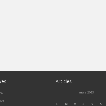
ves
Articles
mars 2023
24
2024
L
M
M
J
V
S