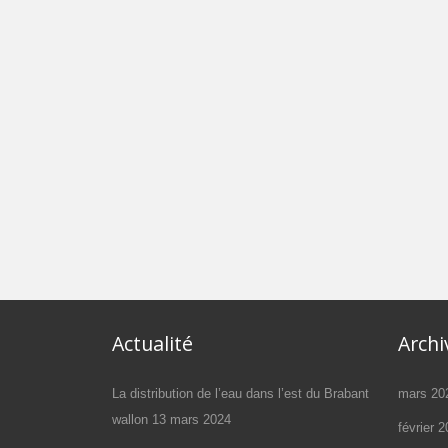
Actualité
Archi
La distribution de l’eau dans l’est du Brabant
mars 20
wallon
13 mars 2024
février 