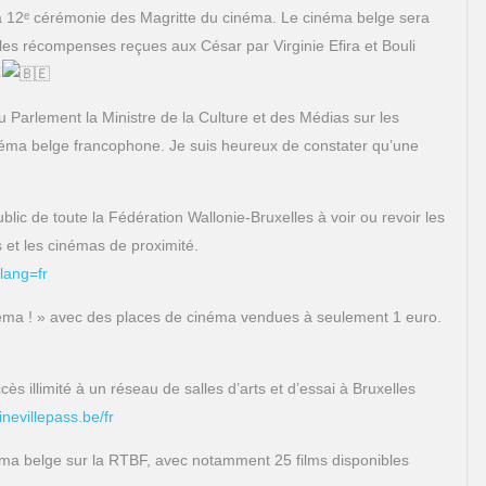
la 12ᵉ cérémonie des Magritte du cinéma. Le cinéma belge sera
les récompenses reçues aux César par Virginie Efira et Bouli
au Parlement la Ministre de la Culture et des Médias sur les
inéma belge francophone. Je suis heureux de constater qu’une
lic de toute la Fédération Wallonie-Bruxelles à voir ou revoir les
 et les cinémas de proximité.
lang=fr
inéma ! » avec des places de cinéma vendues à seulement 1 euro.
s illimité à un réseau de salles d’arts et d’essai à Bruxelles
cinevillepass.be/fr
a belge sur la RTBF, avec notamment 25 films disponibles