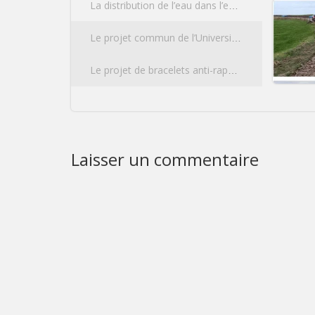
La distribution de l’eau dans l’est du Brabant wallon
Le projet commun de l’Université de Liège et de l’Université Catholique de Louvain concernant la construction d’un pôle sportif d’excellence multidisciplinaire
Le projet de bracelets anti-rapprochement
Laisser un commentaire