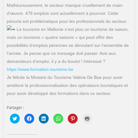
Malheureusement, le secteur manque cruellement de main-
d’œuvre. 478 emplois sont actuellement à pourvoir. Cette
pénurie est problématique pour les professionnels du secteur.
Le tourisme en Wallonie n’est plus un tourisme de saison,
mais un tourisme « quatre saisons » qui peut offrir des
possibilités d’emplois pérennes se déroulant sur l’ensemble de
l’année. Je pense que ce message doit passer. Avis aux
demandeurs d’emploi, il y a du boulot ! Intéressé ?
https://www.formation-tourisme.be
Je félicite la Ministre du Tourisme Valérie De Bue pour avoir
amélioré la professionnalisation des opérateurs touristiques et
pour avoir développé des formations dans ce secteur.
Partager :
C
C
C
C
C
C
l
l
l
l
l
l
i
i
i
i
i
i
q
q
q
q
q
q
u
u
u
u
u
u
e
e
e
e
e
e