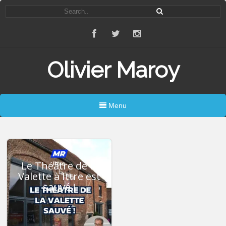
Olivier Maroy
Menu
Le Théâtre de la
Valette à Ittre est
sauvé !