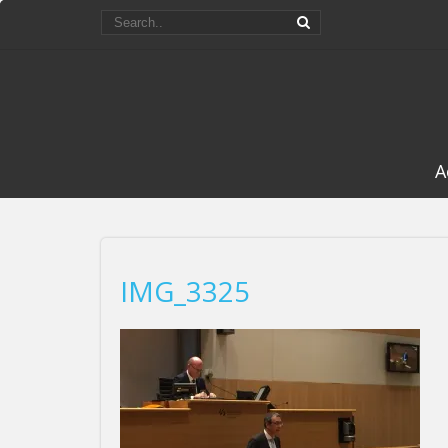
A
IMG_3325