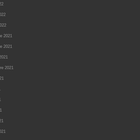
22
2022
2022
e 2021
e 2021
2021
re 2021
021
1
1
21
21
2021