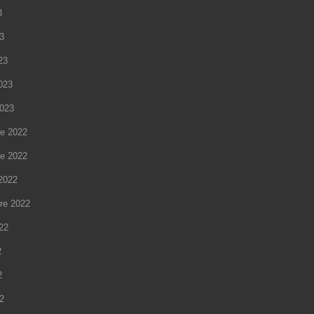
3
23
23
2023
2023
e 2022
e 2022
2022
re 2022
022
2
2
22