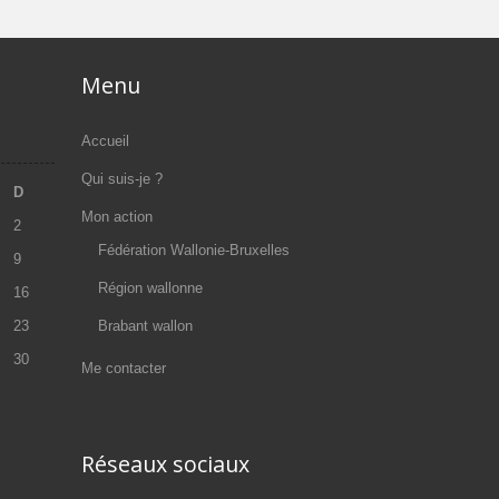
Menu
Accueil
Qui suis-je ?
D
Mon action
2
Fédération Wallonie-Bruxelles
9
Région wallonne
16
23
Brabant wallon
30
Me contacter
Réseaux sociaux