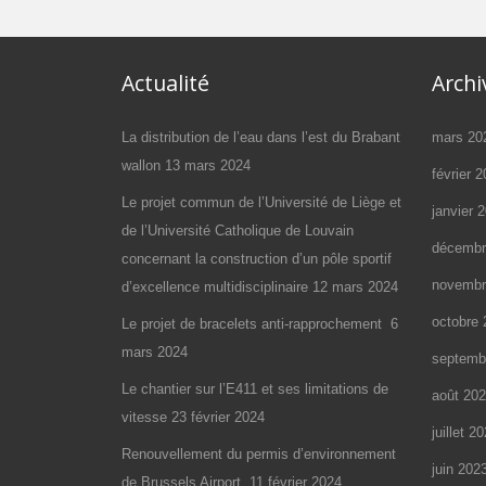
Actualité
Archi
La distribution de l’eau dans l’est du Brabant
mars 20
wallon
13 mars 2024
février 
Le projet commun de l’Université de Liège et
janvier 
de l’Université Catholique de Louvain
décembr
concernant la construction d’un pôle sportif
novembr
d’excellence multidisciplinaire
12 mars 2024
octobre 
Le projet de bracelets anti-rapprochement
6
mars 2024
septemb
Le chantier sur l’E411 et ses limitations de
août 20
vitesse
23 février 2024
juillet 2
Renouvellement du permis d’environnement
juin 202
de Brussels Airport
11 février 2024