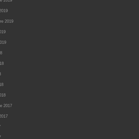
e 2019
2019
re 2019
2019
2019
18
018
8
18
2018
e 2017
2017
7
7