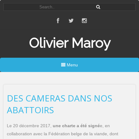
Olivier Maroy
Menu
DES CAMERAS DANS NOS
ABATTOIRS
Le 20 décembre 2017,
une charte a été signé
e, en
collaboration avec la Fédération belge de la viande, dont