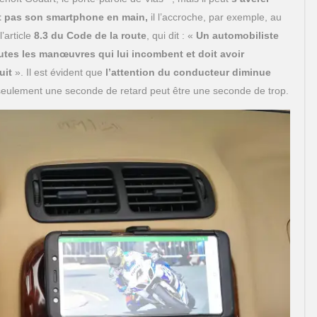
nt pas son smartphone en main,
il l’accroche, par exemple, au
’article
8.3 du Code de la route
, qui dit : «
Un automobiliste
utes les manœuvres qui lui incombent et doit avoir
uit
». Il est évident que
l’attention du conducteur diminue
 seulement une seconde de retard peut être une seconde de trop.