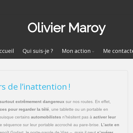
Olivier Maroy
ccueil
Qui suis-je ?
Mon action
Me contact
s de l’inattention !
 surtout extrêmement dangereux
sur nos routes. En effet,
es pour regarder la télé
, une tablette ou un portable en
 puisque certains
automobilistes
n’hésitent pas à
activer leur
 séquence sur leur portable accroché au pare-brise.
L’acte en
enoît Godart, le porte-parole de Vias –, mais il peut
s’avérer