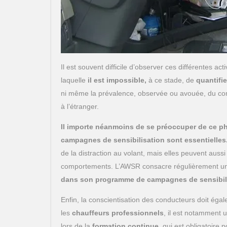
Il est souvent difficile d’observer ces différentes act
laquelle
il est impossible,
à ce stade, de
quantifi
ni même la prévalence, observée ou avouée, du com
à l’étranger.
Il importe néanmoins de se préoccuper de ce
campagnes de sensibilisation sont essentielles
de la distraction au volant, mais elles peuvent auss
comportements. L’AWSR consacre régulièrement un
dans son programme de campagnes de sensibil
Enfin, la conscientisation des conducteurs doit éga
les
chauffeurs professionnels
, il est notamment u
lors de la
formation continue
, qui est obligatoire 