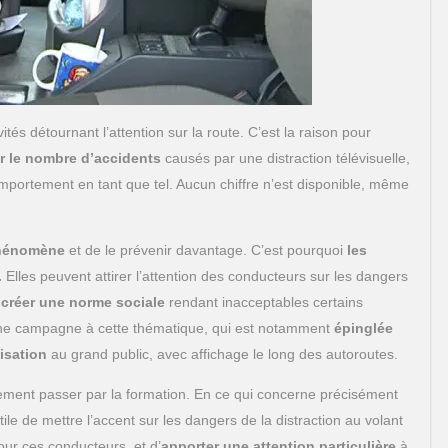
ivités détournant l’attention sur la route. C’est la raison pour
er le nombre d’accidents
causés par une distraction télévisuelle,
portement en tant que tel. Aucun chiffre n’est disponible, même
 phénomène
et de le prévenir davantage. C’est pourquoi
les
.
Elles peuvent attirer l’attention des conducteurs sur les dangers
i
créer une norme sociale
rendant inacceptables certains
e campagne à cette thématique, qui est notamment
épinglée
isation
au grand public, avec affichage le long des autoroutes.
lement passer par la formation. En ce qui concerne précisément
tile de mettre l’accent sur les dangers de la distraction au volant
pour ces conducteurs, et d’
apporter une attention particulière
à