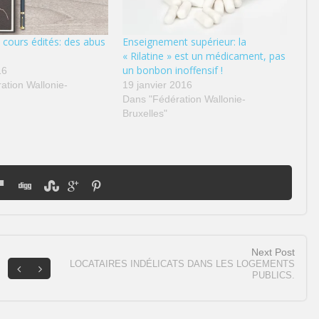
 cours édités: des abus
Enseignement supérieur: la
« Rilatine » est un médicament, pas
un bonbon inoffensif !
16
ation Wallonie-
19 janvier 2016
Dans "Fédération Wallonie-
Bruxelles"
Next Post
LOCATAIRES INDÉLICATS DANS LES LOGEMENTS
PUBLICS.