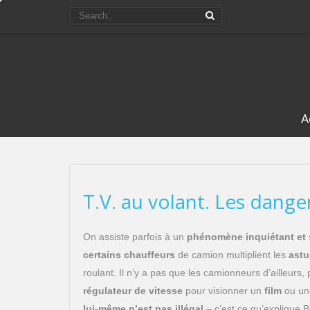
A
T.V. au volant. Les danger
On assiste parfois à un
phénomène inquiétant et
certains chauffeurs
de camion multiplient les
astuc
roulant. Il n’y a pas que les camionneurs d’ailleurs,
régulateur de vitesse
pour visionner un
film
ou une
lui-même n’est pas illégal
– c’est ce qu’explique B