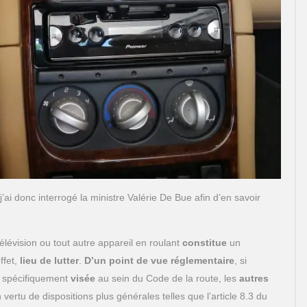
j’ai donc interrogé la ministre Valérie De Bue afin d’en savoir
télévision ou tout autre appareil en roulant
constitue
un
ffet,
lieu de lutter
.
D’un point de vue réglementaire
, si
 spécifiquement
visée
au sein du Code de la route, les
autres
 vertu de dispositions plus générales telles que l’article 8.3 du