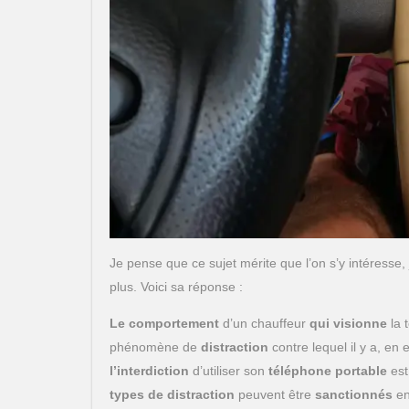
Je pense que ce sujet mérite que l’on s’y intéresse, 
plus. Voici sa réponse :
Le comportement
d’un chauffeur
qui visionne
la 
phénomène de
distraction
contre lequel il y a, en e
l’interdiction
d’utiliser son
téléphone portable
est
types de distraction
peuvent être
sanctionnés
en