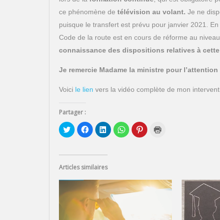
ce phénomène de
télévision au volant.
Je ne disp
puisque le transfert est prévu pour janvier 2021. En
Code de la route est en cours de réforme au niveau
connaissance des dispositions relatives à cette 
Je remercie Madame la ministre pour l’attention
Voici
le lien
vers la vidéo complète de mon intervent
Partager :
C
C
C
C
C
C
l
l
l
l
l
l
i
i
i
i
i
i
q
q
q
q
q
q
u
u
u
u
u
u
e
e
e
e
e
e
z
z
z
z
z
r
Articles similaires
p
p
p
p
p
p
o
o
o
o
o
o
u
u
u
u
u
u
r
r
r
r
r
r
p
p
p
p
p
i
a
a
a
a
a
m
r
r
r
r
r
p
t
t
t
t
t
r
a
a
a
a
a
i