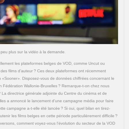
 peu plus sur la vidéo à la demande.
tuellement les plateformes belges de VOD, comme Uncut ou
et des films d’auteur ? Ces deux plateformes ont récemment
n «Sooner». Disposez-vous de données chiffrées concernant le
 Fédération Wallonie-Bruxelles ? Remarque-t-on chez nous
 La directrice générale adjointe du Centre du cinéma et de
xelles a annoncé le lancement d’une campagne média pour faire
te campagne a-t-elle été lancée ? Si oui, quel bilan en tirez-
tenir les films belges en cette période particulièrement difficile ?
raversons, comment voyez-vous l’évolution du secteur de la VOD