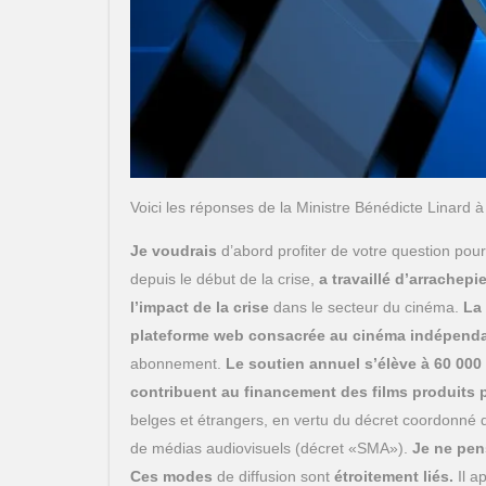
Voici les réponses de la Ministre Bénédicte Linard 
Je voudrais
d’abord profiter de votre question pou
depuis le début de la crise,
a travaillé d’arrachep
l’impact de la crise
dans le secteur du cinéma.
La 
plateforme web consacrée au cinéma indépenda
abonnement.
Le soutien annuel s’élève à 60 000
contribuent au financement des films produits 
belges et étrangers, en vertu du décret coordonné
de médias audiovisuels (décret «SMA»).
Je ne pen
Ces modes
de diffusion sont
étroitement liés.
Il a