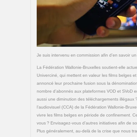
Je suis intervenu en commission afin d’en savoir un
La Fédération Wallonie-Bruxelles soutient-elle ac
Univerciné, qui mettent en valeur les films belges 
annoncé leur prochaine fusion sous la dénominatio
nombre d’abonnés aux plateformes VOD et SVoD en
aussi une diminution des téléchargements illégaux ?
l’audiovisuel (CCA) de la Fédération Wallonie-Bru
vivre les films belges en période de confinement. Cet
vous ? Envisagez-vous d’autres initiatives afin de sou
Plus généralement, au-delà de la crise que nous t