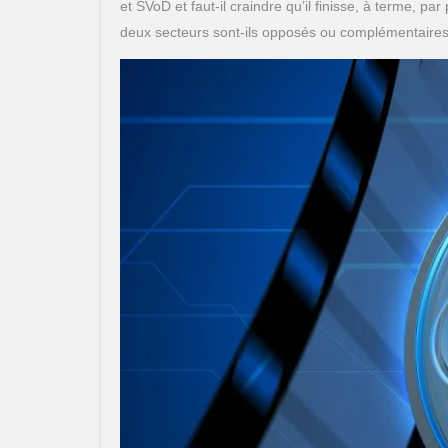
et SVoD et faut-il craindre qu’il finisse, à terme, p
deux secteurs sont-ils opposés ou complémentaires p