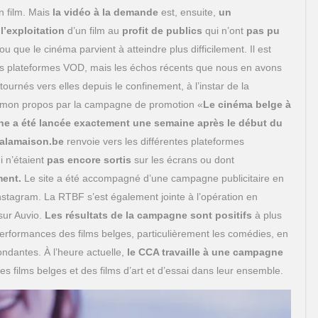
n film. Mais
la vidéo à la demande
est, ensuite,
un
l’exploitation
d’un film au
profit de publics
qui n’ont
pas pu
u que le cinéma parvient à atteindre plus difficilement. Il est
n des plateformes VOD, mais les échos récents que nous en avons
tournés vers elles depuis le confinement, à l’instar de la
ai mon propos par la campagne de promotion «
Le cinéma belge à
e a été lancée exactement une semaine après le début du
alamaison.be
renvoie vers les différentes plateformes
 n’étaient
pas encore sortis
sur les écrans ou dont
ment.
Le site a été accompagné d’une campagne publicitaire en
Instagram. La RTBF s’est également jointe à l’opération en
sur Auvio.
Les résultats de la campagne sont positifs
à plus
performances des films belges, particulièrement les comédies, en
ndantes. À l’heure actuelle,
le CCA travaille à une campagne
des films belges et des films d’art et d’essai dans leur ensemble.