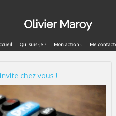
Olivier Maroy
ccueil
Qui suis-je ?
Mon action
Me contact
nvite chez vous !