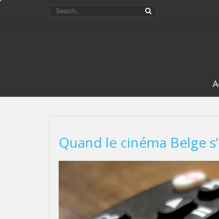
A
Quand le cinéma Belge s’i