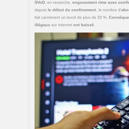
SVoD
, en revanche,
engouement rime avec confi
depuis
le début du confinement
, le nombre d’
abo
fait carrément un bond de plus de 20 %.
Conséque
illégaux
sur internet
ont baissé
.