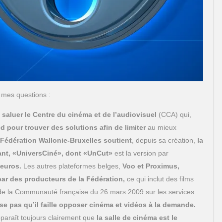
à mes questions :
r
saluer
le Centre du cinéma et de l’audiovisuel
(CCA) qui,
ied pour trouver des solutions
afin de limiter
au mieux
Fédération Wallonie-Bruxelles soutient
, depuis sa création,
la
nt, «UniversCiné», dont «UnCut»
est la version par
 euros.
Les autres plateformes belges,
Voo et Proximus,
par des producteurs de la Fédération,
ce qui inclut des films
 de la Communauté française du 26 mars 2009 sur les services
se pas qu’il faille opposer cinéma et vidéos à la demande.
pparaît toujours clairement que
la salle de cinéma est le