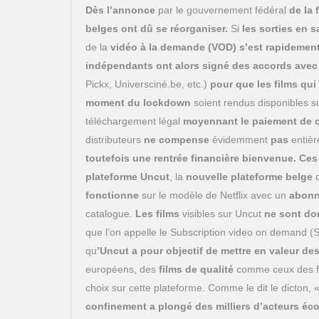
Dès l’annonce
par le gouvernement fédéral
de la 
belges ont dû se réorganiser.
Si
les sorties en s
de la
vidéo à la demande (VOD) s’est rapidemen
indépendants ont alors signé des accords avec 
Pickx, Universciné.be, etc.)
pour que les films qui
moment du lockdown
soient rendus disponibles 
téléchargement légal
moyennant le paiement de 
distributeurs
ne compense
évidemment
pas
entiè
toutefois une rentrée financière bienvenue.
Ces
plateforme Uncut
, la
nouvelle plateforme belge
d
fonctionne
sur le modèle de Netflix avec un
abonn
catalogue.
Les films
visibles sur Uncut
ne sont do
que l’on appelle le Subscription video on demand 
qu
’Uncut a pour objectif de mettre en valeur de
européens, des
films de qualité
comme ceux des fr
choix sur cette plateforme. Comme le dit le dicton, 
confinement a plongé des
milliers d’acteurs é