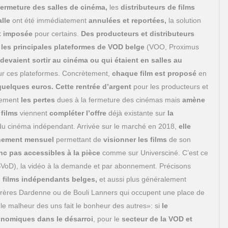
fermeture des salles de cinéma,
les
distributeurs de films
alle
ont été immédiatement
annulées et reportées,
la solution
t imposée
pour certains.
Des producteurs et distributeurs
les principales plateformes de VOD belge
(VOO, Proximus
 devaient sortir au cinéma ou qui étaient en salles au
sur ces plateformes. Concrètement,
chaque film est proposé
en
quelques euros.
Cette rentrée d’argent
pour les producteurs et
rement
les pertes
dues à la fermeture des cinémas mais
amène
 films
viennent
compléter l’offre
déjà existante sur
la
u cinéma indépendant. Arrivée sur le marché en 2018,
elle
ement mensuel
permettant de
visionner les films
de son
nc pas accessibles à la pièce
comme sur Universciné. C’est ce
(SVoD), la vidéo à la demande et par abonnement. Précisons
s films indépendants belges,
et aussi plus généralement
ères Dardenne ou de Bouli Lanners qui occupent une place de
«le malheur des uns fait le bonheur des autres»: si
le
conomiques dans le désarroi
, pour le
secteur de la VOD et