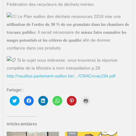
Fédération des recycleurs de déchets inertes.
Le Plan wallon des déchets ressources 2018 vise une
𝐮𝐭𝐢𝐥𝐢𝐬𝐚𝐭𝐢𝐨𝐧 𝐝𝐞 𝐥’𝐨𝐫𝐝𝐫𝐞 𝐝𝐞 𝟑𝟎 % 𝐝𝐞 𝐜𝐞𝐬 𝐠𝐫𝐚𝐧𝐮𝐥𝐚𝐭𝐬 𝐝𝐚𝐧𝐬 𝐥𝐞𝐬 𝐜𝐡𝐚𝐧𝐭𝐢𝐞𝐫𝐬 𝐝𝐞
𝐭𝐫𝐚𝐯𝐚𝐮𝐱 𝐩𝐮𝐛𝐥𝐢𝐜𝐬. Il serait nécessaire de 𝐦𝐢𝐞𝐮𝐱 𝐟𝐚𝐢𝐫𝐞 𝐜𝐨𝐧𝐧𝐚𝐢𝐭𝐫𝐞 𝐥𝐞𝐬
𝐮𝐬𝐚𝐠𝐞𝐬 𝐩𝐨𝐭𝐞𝐧𝐭𝐢𝐞𝐥𝐬 𝐞𝐭 𝐥𝐞𝐬 𝐜𝐫𝐢𝐭𝐞̀𝐫𝐞𝐬 𝐝𝐞 𝐪𝐮𝐚𝐥𝐢𝐭𝐞́ afin de donner
confiance dans ces produits.
Si le sujet vous intéresse, vous trouverez la réponse
complète de la Ministre à mon interpellation p.28
http://nautilus.parlement-wallon.be/…/CRAC/crac194.pdf
Partager :
C
C
C
C
C
C
l
l
l
l
l
l
i
i
i
i
i
i
q
q
q
q
q
q
u
u
u
u
u
u
e
e
e
e
e
e
z
z
z
z
z
r
Articles similaires
p
p
p
p
p
p
o
o
o
o
o
o
u
u
u
u
u
u