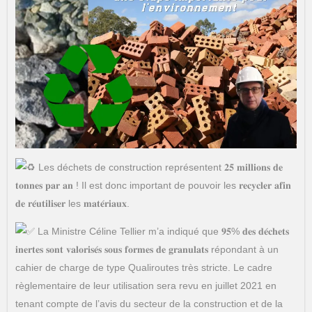
Les déchets de construction représentent 𝟐𝟓 𝐦𝐢𝐥𝐥𝐢𝐨𝐧𝐬 𝐝𝐞
𝐭𝐨𝐧𝐧𝐞𝐬 𝐩𝐚𝐫 𝐚𝐧 ! Il est donc important de pouvoir les 𝐫𝐞𝐜𝐲𝐜𝐥𝐞𝐫 𝐚𝐟𝐢𝐧
𝐝𝐞 𝐫𝐞́𝐮𝐭𝐢𝐥𝐢𝐬𝐞𝐫 les 𝐦𝐚𝐭𝐞́𝐫𝐢𝐚𝐮𝐱.
La Ministre Céline Tellier m’a indiqué que 𝟗𝟓% 𝐝𝐞𝐬 𝐝𝐞́𝐜𝐡𝐞𝐭𝐬
𝐢𝐧𝐞𝐫𝐭𝐞𝐬 𝐬𝐨𝐧𝐭 𝐯𝐚𝐥𝐨𝐫𝐢𝐬𝐞́𝐬 𝐬𝐨𝐮𝐬 𝐟𝐨𝐫𝐦𝐞𝐬 𝐝𝐞 𝐠𝐫𝐚𝐧𝐮𝐥𝐚𝐭𝐬 répondant à un
cahier de charge de type Qualiroutes très stricte. Le cadre
règlementaire de leur utilisation sera revu en juillet 2021 en
tenant compte de l’avis du secteur de la construction et de la