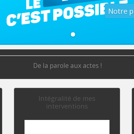
Notre 
De la parole aux actes !
Intégralité de mes
interventions