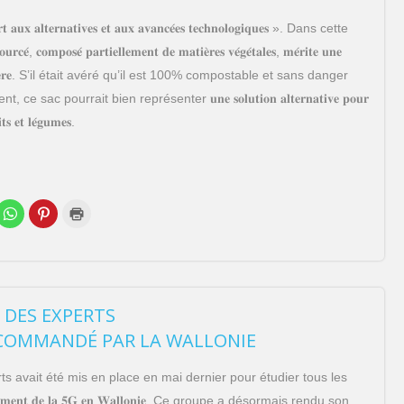
𝐫𝐭 𝐚𝐮𝐱 𝐚𝐥𝐭𝐞𝐫𝐧𝐚𝐭𝐢𝐯𝐞𝐬 𝐞𝐭 𝐚𝐮𝐱 𝐚𝐯𝐚𝐧𝐜𝐞́𝐞𝐬 𝐭𝐞𝐜𝐡𝐧𝐨𝐥𝐨𝐠𝐢𝐪𝐮𝐞𝐬 ». Dans cette
𝐜𝐞́, 𝐜𝐨𝐦𝐩𝐨𝐬𝐞́ 𝐩𝐚𝐫𝐭𝐢𝐞𝐥𝐥𝐞𝐦𝐞𝐧𝐭 𝐝𝐞 𝐦𝐚𝐭𝐢𝐞̀𝐫𝐞𝐬 𝐯𝐞́𝐠𝐞́𝐭𝐚𝐥𝐞𝐬, 𝐦𝐞́𝐫𝐢𝐭𝐞 𝐮𝐧𝐞
𝐭𝐢𝐜𝐮𝐥𝐢𝐞̀𝐫𝐞. S’il était avéré qu’il est 100% compostable et sans danger
 sac pourrait bien représenter 𝐮𝐧𝐞 𝐬𝐨𝐥𝐮𝐭𝐢𝐨𝐧 𝐚𝐥𝐭𝐞𝐫𝐧𝐚𝐭𝐢𝐯𝐞 𝐩𝐨𝐮𝐫
𝐭𝐬 𝐞𝐭 𝐥𝐞́𝐠𝐮𝐦𝐞𝐬.
C
C
C
l
l
l
i
i
i
q
q
q
u
u
u
e
e
e
z
z
r
p
p
p
o
o
o
u
u
u
 DES EXPERTS
r
r
r
p
p
i
 COMMANDÉ PAR LA WALLONIE
a
a
m
r
r
p
t
t
r
a
a
i
s avait été mis en place en mai dernier pour étudier tous les
g
g
m
e
e
e
𝐞𝐦𝐞𝐧𝐭 𝐝𝐞 𝐥𝐚 𝟓𝐆 𝐞𝐧 𝐖𝐚𝐥𝐥𝐨𝐧𝐢𝐞. Ce groupe a désormais rendu son