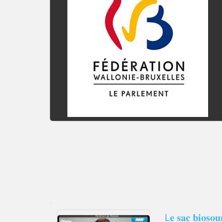
L𝐞 𝐬𝐚𝐜 𝐛𝐢𝐨𝐬𝐨𝐮