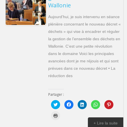
Wallonie
Aujourd’hui, je suis intervenu en séance
plénière concernant le nouveau décret «
déchets » qui vise à encadrer et réguler
la gestion de l’ensemble des déchets en
Wallonie. C’est une petite révolution
dans le domaine Voici les principales
avancées dont je me réjouis et qui sont
prévues dans ce nouveau décret • La
réduction des
Partager :
C
C
C
C
C
l
l
l
l
l
i
i
i
i
i
q
q
q
q
q
C
u
u
u
u
u
l
e
e
e
e
e
i
+ Lire la suite
z
z
z
z
z
q