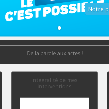
Notre 
De la parole aux actes !
Intégralité de mes
interventions