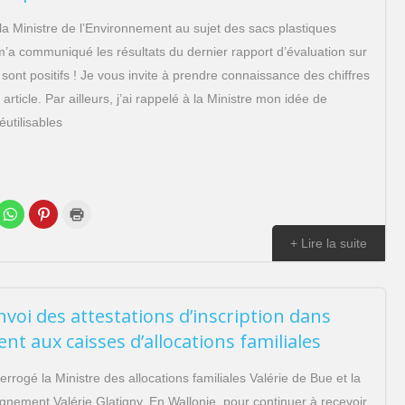
s la Ministre de l’Environnement au sujet des sacs plastiques
e m’a communiqué les résultats du dernier rapport d’évaluation sur
i sont positifs ! Je vous invite à prendre connaissance des chiffres
rticle. Par ailleurs, j’ai rappelé à la Ministre mon idée de
éutilisables
C
C
C
l
l
l
i
i
i
q
q
q
+ Lire la suite
u
u
u
e
e
e
z
z
r
p
p
p
o
o
o
u
u
u
voi des attestations d’inscription dans
r
r
r
p
p
i
nt aux caisses d’allocations familiales
a
a
m
r
r
p
t
t
r
a
a
i
errogé la Ministre des allocations familiales Valérie de Bue et la
g
g
m
e
e
e
ignement Valérie Glatigny. En Wallonie, pour continuer à recevoir