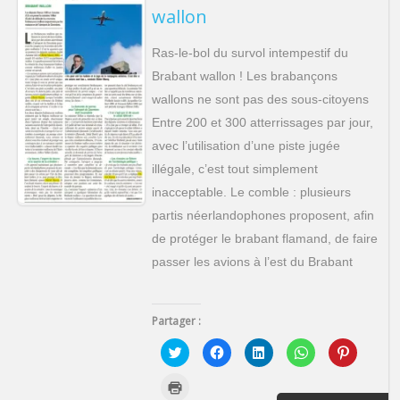
wallon
Ras-le-bol du survol intempestif du
Brabant wallon ! Les brabançons
wallons ne sont pas des sous-citoyens
Entre 200 et 300 atterrissages par jour,
avec l’utilisation d’une piste jugée
illégale, c’est tout simplement
inacceptable. Le comble : plusieurs
partis néerlandophones proposent, afin
de protéger le brabant flamand, de faire
passer les avions à l’est du Brabant
Partager :
C
C
C
C
C
l
l
l
l
l
i
i
i
i
i
q
q
q
q
q
C
u
u
u
u
u
l